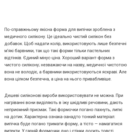
По-справжньому якісна форма для випічки зроблена з
медичного силікону. Це ідеально чистий силікон без
добавок. Щоб надати колір, використовують лише безпечні
м’які барвники, так що такі форми тільки пастельних
відтінків. Єдиний мінус-ціна. Хороший варіант-форма з
чистого силікону; незважаючи на назву, медичної чистотою
вона не володіє, а барвники використовуються яскраві. Але
вона цілком безпечна, а ціна на нього привабливіше.
Дешеві силіконові вироби використовувати не можна. При
нагріванні вони виділяють в їжу шкідливі речовини, дають
неприємний присмак. Такі формочки погано пахнуть, липкі
на дотик. Характерна ознака-занадто тонкий матеріал:
випічка буде погано тримати форму, а тісто — намагатися
витекти. У гарній формочки дно і стінки досить товсті.