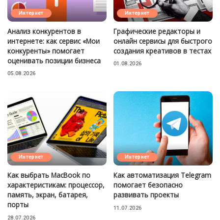
Интернет
Интернет
Анализ конкурентов в
Графические редакторы и
интернете: как сервис «Мои
онлайн сервисы для быстрого
конкуренты» помогает
создания креативов в тестах
оценивать позиции бизнеса
01.08.2026
05.08.2026
Интернет
Интернет
Как выбрать MacBook по
Как автоматизация Telegram
характеристикам: процессор,
помогает безопасно
память, экран, батарея,
развивать проекты
порты
11.07.2026
28.07.2026