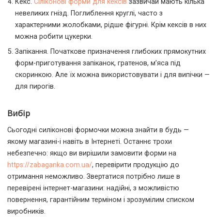
Кекс.
Сіліконові форми для кексів
зазвичай мають кілька
невеликих гнізд. Поглиблення круглі, часто з
характерними жолобками, рідше фігурні. Крім кексів в них
можна робити цукерки.
Запікання. Початкове призначення глибоких прямокутних
форм-приготування запіканок, гратенов, м’яса під
скоринкою. Але їх можна використовувати і для випічки —
для пирогів.
Вибір
Сьогодні силіконові формочки можна знайти в будь —
якому магазині-і навіть в Інтернеті. Останнє трохи
небезпечно: якщо ви вирішили замовити форми на
https://zabaganka.com.ua/
, перевірити продукцію до
отримання неможливо. Звертатися потрібно лише в
перевірені інтернет-магазини: надійні, з можливістю
повернення, гарантійним терміном і зрозумілим списком
виробників.