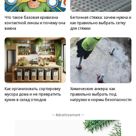
Что такое базовая кривизна
Бетонная стяжка: зачем нужна и
контактной линзы и почему она
как правильно выбрать сетку
важна
для стяжки
Как организовать сортировку
Химические анкера: как
мусора дома и не превратить
правильно выбрать под
кухню в склад отходов
нагрузки и нормы безопасности
— Advertisement —