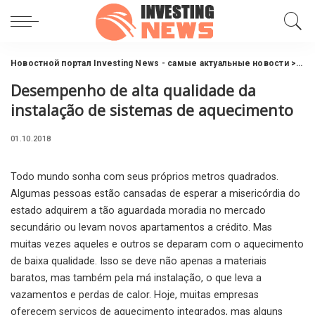
Новостной портал Investing News - самые актуальные новости
>
Инв
Desempenho de alta qualidade da
instalação de sistemas de aquecimento
01.10.2018
Todo mundo sonha com seus próprios metros quadrados.
Algumas pessoas estão cansadas de esperar a misericórdia do
estado adquirem a tão aguardada moradia no mercado
secundário ou levam novos apartamentos a crédito. Mas
muitas vezes aqueles e outros se deparam com o aquecimento
de baixa qualidade. Isso se deve não apenas a materiais
baratos, mas também pela má instalação, o que leva a
vazamentos e perdas de calor. Hoje, muitas empresas
oferecem serviços de aquecimento integrados, mas alguns