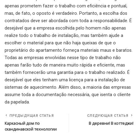
apenas prometem fazer o trabalho com eficiência e pontual,
mas, de fato, o oposto é verdadeiro. Portanto, a escolha dos
contratados deve ser abordada com toda a responsabilidade. É
desejável que a empresa escolhida pelo homem não apenas
realize todo o trabalho de instalação, mas também ajude a
escolher o material para que não haja queixas de que o
proprietário do apartamento forneça materiais maus e baratos.
Todas as empresas envolvidas nesse tipo de trabalho não
apenas farão tudo de maneira muito rápida e eficiente, mas
também fornecerão uma garantia para o trabalho realizado. É
desejável que eles tenham uma licença para a instalação de
sistemas de aquecimento. Além disso, a maioria das empresas
assume toda a documentação necessária, que isenta o cliente
da papelada.
ПРЕДЫДУЩАЯ СТАТЬЯ
СЛЕДУЮЩАЯ СТАТЬЯ
Каркасный дом по
В деревни! В коттеджи!
скандинавской технологии