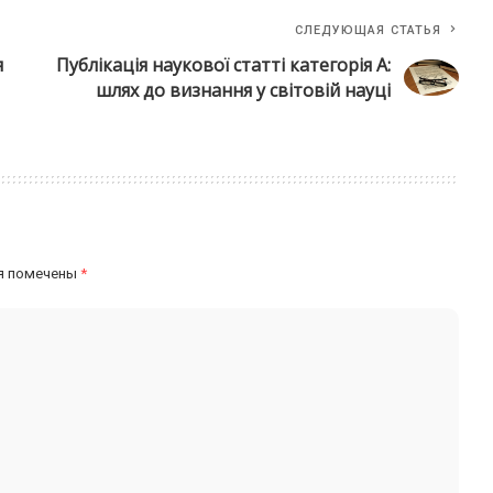
СЛЕДУЮЩАЯ СТАТЬЯ
я
Публікація наукової статті категорія А:
шлях до визнання у світовій науці
я помечены
*