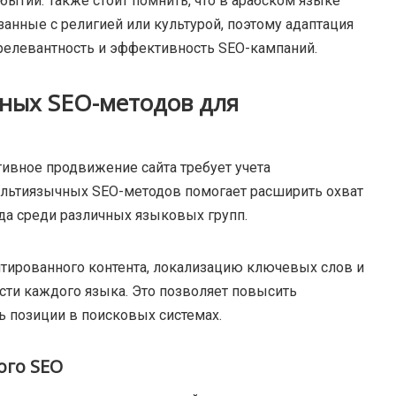
бытий. Также стоит помнить, что в арабском языке
анные с религией или культурой, поэтому адаптация
релевантность и эффективность SEO-кампаний.
ных SEO-методов для
ивное продвижение сайта требует учета
ультиязычных SEO-методов помогает расширить охват
да среди различных языковых групп.
птированного контента, локализацию ключевых слов и
сти каждого языка. Это позволяет повысить
ь позиции в поисковых системах.
го SEO