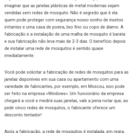
imaginar que as janelas plásticas de metal modernas sejam
vendidas sem redes de mosquito. Não é segredo que é ela
quem pode proteger com segurança nosso sonho de insetos
irritantes e uma casa de poeira, lixo fino ou copo de álamo. A
fabricação e a instalação de uma malha de mosquito é barata
e sua fabricação não leva mais de 2-3 dias. O benefício depois
de instalar uma rede de mosquitos é sentido quase
imediatamente.
Você pode solicitar a fabricação de redes de mosquitos para as
janelas disponíveis em sua casa ou apartamento com uma
variedade de fabricantes, por exemplo, em Moscou, isso pode
ser feito na empresa «Windows». Um funcionário da empresa
chegará a você e medirá suas janelas, vale a pena notar que, ao
pedir cinco redes de mosquitos, o fabricante oferece um
desconto tentador!
Após a fabricação, a rede de mosquitos é instalada, em regra,