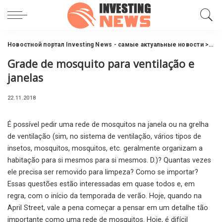
Новостной портал Investing News - самые актуальные новости
>
Инв
Grade de mosquito para ventilação e
janelas
22.11.2018
É possível pedir uma rede de mosquitos na janela ou na grelha
de ventilação (sim, no sistema de ventilação, vários tipos de
insetos, mosquitos, mosquitos, etc. geralmente organizam a
habitação para si mesmos para si mesmos.
D.)? Quantas vezes
ele precisa ser removido para limpeza? Como se importar?
Essas questões estão interessadas em quase todos e, em
regra, com o início da temporada de verão. Hoje, quando na
April Street, vale a pena começar a pensar em um detalhe tão
importante como uma rede de mosquitos. Hoje, é difícil