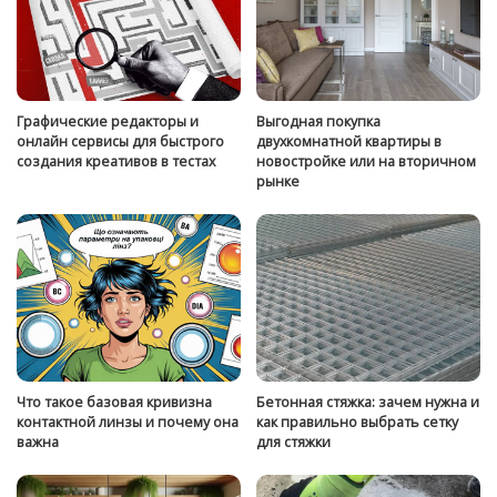
Графические редакторы и
Выгодная покупка
онлайн сервисы для быстрого
двухкомнатной квартиры в
создания креативов в тестах
новостройке или на вторичном
рынке
Что такое базовая кривизна
Бетонная стяжка: зачем нужна и
контактной линзы и почему она
как правильно выбрать сетку
важна
для стяжки