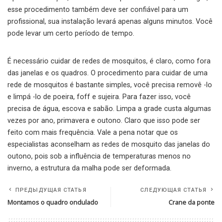
esse procedimento também deve ser confiável para um
profissional, sua instalação levará apenas alguns minutos. Você
pode levar um certo período de tempo.
É necessário cuidar de redes de mosquitos, é claro, como fora
das janelas e os quadros. O procedimento para cuidar de uma
rede de mosquitos é bastante simples, você precisa removê -lo
e limpá -lo de poeira, foff e sujeira. Para fazer isso, você
precisa de água, escova e sabão. Limpa a grade custa algumas
vezes por ano, primavera e outono. Claro que isso pode ser
feito com mais frequência. Vale a pena notar que os
especialistas aconselham as redes de mosquito das janelas do
outono, pois sob a influência de temperaturas menos no
inverno, a estrutura da malha pode ser deformada.
ПРЕДЫДУЩАЯ СТАТЬЯ
СЛЕДУЮЩАЯ СТАТЬЯ
Montamos o quadro ondulado
Crane da ponte