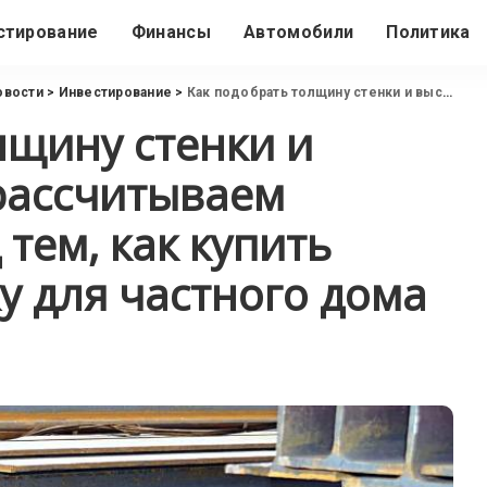
стирование
Финансы
Автомобили
Политика
овости
>
Инвестирование
>
Как подобрать толщину стенки и высоту профиля: рассчитываем перекрытие перед тем, как купить двутавровую балку для частного дома
лщину стенки и
рассчитываем
тем, как купить
у для частного дома