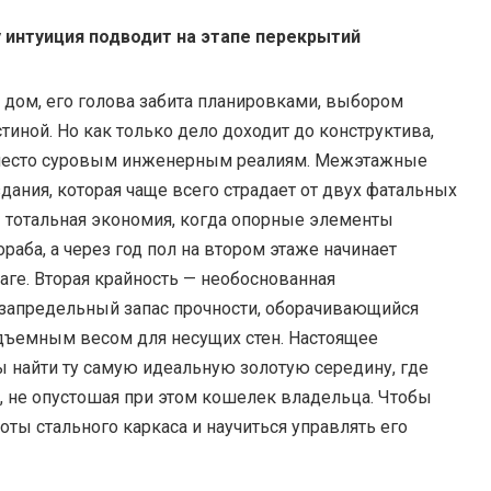
 интуиция подводит на этапе перекрытий
 дом, его голова забита планировками, выбором
стиной.
Но как только дело доходит до конструктива,
я место суровым инженерным реалиям. Межэтажные
здания, которая чаще всего страдает от двух фатальных
— тотальная экономия, когда опорные элементы
раба, а через год пол на втором этаже начинает
ге. Вторая крайность — необоснованная
я запредельный запас прочности, оборачивающийся
ъемным весом для несущих стен. Настоящее
ы найти ту самую идеальную золотую середину, где
, не опустошая при этом кошелек владельца. Чтобы
боты стального каркаса и научиться управлять его