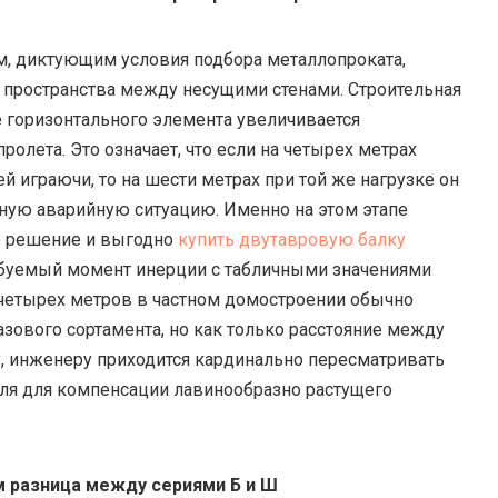
м, диктующим условия подбора металлопроката,
о пространства между несущими стенами. Строительная
 горизонтального элемента увеличивается
олета. Это означает, что если на четырех метрах
й играючи, то на шести метрах при той же нагрузке он
сную аварийную ситуацию. Именно на этом этапе
е решение и выгодно
купить двутавровую балку
ебуемый момент инерции с табличными значениями
 четырех метров в частном домостроении обычно
азового сортамента, но как только расстояние между
, инженеру приходится кардинально пересматривать
ля для компенсации лавинообразно растущего
м разница между сериями Б и Ш