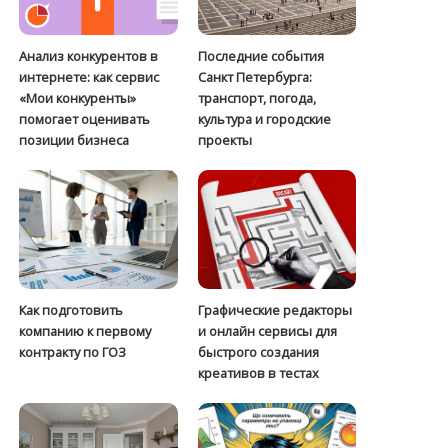
Анализ конкурентов в
Последние события
интернете: как сервис
Санкт Петербурга:
«Мои конкуренты»
транспорт, погода,
помогает оценивать
культура и городские
позиции бизнеса
проекты
Как подготовить
Графические редакторы
компанию к первому
и онлайн сервисы для
контракту по ГОЗ
быстрого создания
креативов в тестах