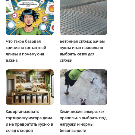
Что такое базовая
Бетонная стяжка: зачем
кривизна контактной
нужна и как правильно
линзы и почему она
выбрать сетку для
важна
стяжки
Как организовать
Химические анкера: как
сортировку мусора дома
правильно выбрать под
и не превратить кухню в
нагрузки и нормы
склад отходов
безопасности