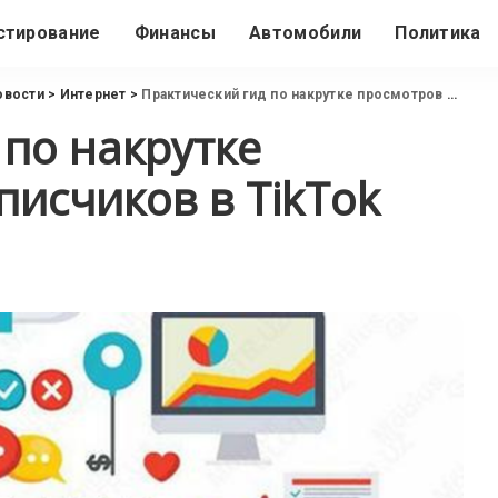
стирование
Финансы
Автомобили
Политика
овости
>
Интернет
>
Практический гид по накрутке просмотров и подписчиков в TikTok
 по накрутке
писчиков в TikTok