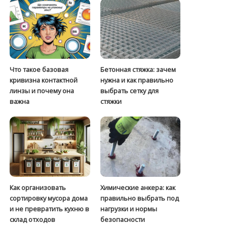
Что такое базовая
Бетонная стяжка: зачем
кривизна контактной
нужна и как правильно
линзы и почему она
выбрать сетку для
важна
стяжки
Как организовать
Химические анкера: как
сортировку мусора дома
правильно выбрать под
и не превратить кухню в
нагрузки и нормы
склад отходов
безопасности