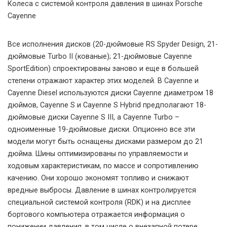
Колеса с системой контроля давления в шинах Porsche
Cayenne
Все исполнения дисков (20-дюймовые RS Spyder Design, 21-
дюймовые Turbo II (кованые); 21-дюймовые Cayenne
SportEdition) спроектированы заново и еще в большей
степени отражают характер этих моделей. В Cayenne и
Cayenne Diesel используются диски Cayenne диаметром 18
дюймов, Cayenne S и Cayenne S Hybrid предполагают 18-
дюймовые диски Cayenne S III, а Cayenne Turbo –
одноименные 19-дюймовые диски. Опционно все эти
модели могут быть оснащены дисками размером до 21
дюйма. Шины оптимизированы по управляемости и
ходовым характеристикам, по массе и сопротивлению
качению. Они хорошо экономят топливо и снижают
вредные выбросы. Давление в шинах контролируется
специальной системой контроля (RDK) и на дисплее
бортового компьютера отражается информация о
понижении давления, в том числе о внезапной потере.